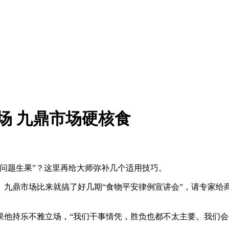
退场 九鼎市场硬核食
问题生果”？这里再给大师弥补几个适用技巧。
鼎市场比来就搞了好几期“食物平安律例宣讲会”，请专家给
持乐不雅立场，“我们干事情凭，胜负也都不太主要。我们会