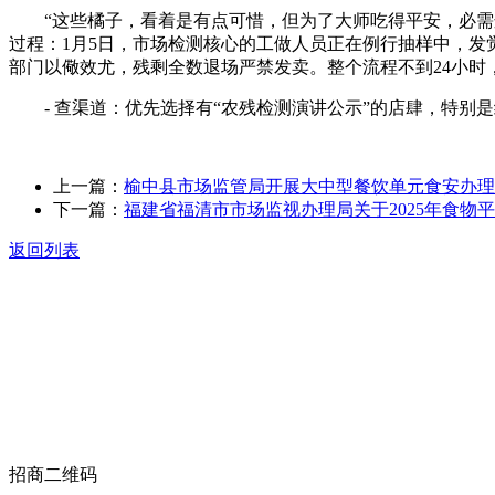
“这些橘子，看着是有点可惜，但为了大师吃得平安，必需这
过程：1月5日，市场检测核心的工做人员正在例行抽样中，发
部门以儆效尤，残剩全数退场严禁发卖。整个流程不到24小时
- 查渠道：优先选择有“农残检测演讲公示”的店肆，特别
上一篇：
榆中县市场监管局开展大中型餐饮单元食安办理
下一篇：
福建省福清市市场监视办理局关于2025年食物
返回列表
关于我们
食品安全动态
食品安全知识
联系我们
招商二维码