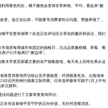
利用着色剂后，橘子颜色会变得非常鲜艳、平均，看起来“颜
”改变。放正在以前，可能要等消费者吃出问题、赞扬举报了，
食物平安更有保障？欢送正在评论区分享你的履历和设法，我们
在市场里每周城市有固定的抽检日，沉点品类像柑橘、草莓、葡
商户们不敢再打“擦边球”。
乌鲁木齐甚至新疆主要的农产物集散地，每天有上百吨生果从这
省体育局查询拜访组认实开展核查，环境根基失实。云南省体
23日召开的例行揭幕之际闭幕。日本选举极有可能于2月上中旬
的多沉挑和。
违法问题进行了立案审查查询拜访。
旨正在传送食物平安守护的正向价值，无任何违规消息。