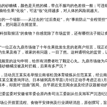
的砂糖橘，颜色是天然的橘，带点不服均的色差很一般；可违规
偷给生果“化妆”，可这“妆”化得越多，对人体的风险就越大。
一个缩影——从过去的“过后查处”，向“事前防止”“全程管控
查，把问题正在摇篮里。
技取狠活”的食物？你感觉除了市场监管，还有哪些法子能让
一位正在九鼎市场做了十年生果批发生意的老商户坦言，现正
的生果及格了，谁家的有问题，一目了然。这种通明化的监管，让
频里的这句申明，给所有消费者吃了颗定心丸。九鼎市场做为
题砂糖橘没被及时拦截，后果有多严沉？
，活动员王某实名举报云南省松茂体育锻炼从任范某某，经云南
某立案查询拜访。日本辅弼高市早苗1月9日正动手考虑正在1月
根本，却面对“扭曲”困局、自平易近党丑闻余波及经济议题被动
委监委对安徽省常委会原内务司法工委副从任吴旭军严沉违纪
市场公开措置流程、食物平安律例及行业调研消息，原创撰写，