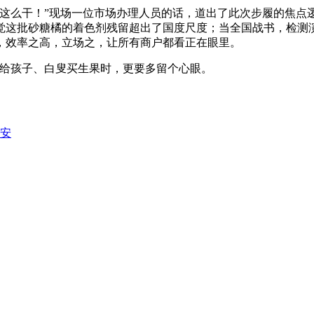
么干！”现场一位市场办理人员的话，道出了此次步履的焦点
觉这批砂糖橘的着色剂残留超出了国度尺度；当全国战书，检测
，效率之高，立场之，让所有商户都看正在眼里。
是给孩子、白叟买生果时，更要多留个心眼。
平安