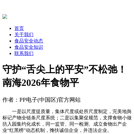
首页
关于我们
食品安全动态
食品安全知识
联系我们
守护“舌尖上的平安”不松弛！
南海2026年食物平
作者：PP电子(中国区)官方网站
一是以尺度提质量，集体尺度或处所尺度制定，完美地舆
标记产物全链条尺度系统；二是以集聚促规范，支撑食物小做
坊入园集约化成长，同一监管、同一检测、成立食物出产企
业“红黑榜”动态机制，搀扶诚信企业，并违法企业。