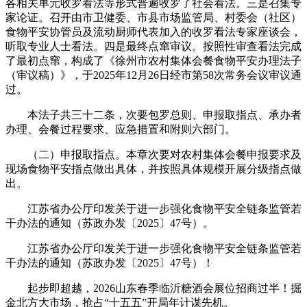
各相关单元收罗看法等形式普遍收罗了社会看法。三是召集专
家论证。召开由市卫健委、市县市场监管局、村委会（社区）
食物平安协管员及流动厨师代表加入的收罗看法专家座谈会，
听取专业人士看法。四是最终点窜审议。按照性审查看法完成
了最初点窜，构成了《徐州市农村集体会餐食物平安办理法子
（审议稿）》，于2025年12月26日经市第58次常务会议审议通
过。
本法子共三十二条，次要包罗总则、申报取指点、承办者
办理、会餐过程要求、应急措置和附则六部门。
（二）申报取指点。本章次要对农村集体会餐申报要求及
现场食物平安指点做出具体，并按照具体规模开展分级指点做
出。
江苏省办公厅印发关于进一步强化食物平安全链条监管若
干办法的通知（苏政办发〔2025〕47号）。
江苏省办公厅印发关于进一步强化食物平安全链条监管若
干办法的通知（苏政办发〔2025〕47号）！
起步即超越，2026山东春季临沂糖酒会展位招商过半！掘
金北方大市场，抢占“十五五”开局年计谋先机。