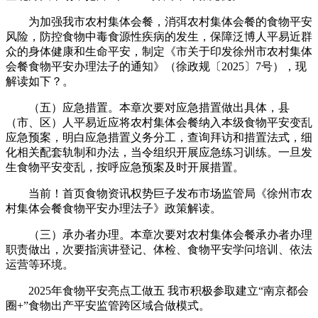
为加强我市农村集体会餐，消弭农村集体会餐的食物平安
风险，防控食物中毒食源性疾病的发生，保障泛博人平易近群
众的身体健康和生命平安，制定《市关于印发徐州市农村集体
会餐食物平安办理法子的通知》（徐政规〔2025〕7号），现
解读如下？。
（五）应急措置。本章次要对应急措置做出具体，县
（市、区）人平易近应将农村集体会餐纳入本级食物平安变乱
应急预案，明白应急措置义务分工，查询拜访和措置法式，细
化相关配套轨制和办法，当令组织开展应急练习训练。一旦发
生食物平安变乱，按呼应急预案及时开展措置。
当前！首页食物资讯权势巨子发布市场监管局《徐州市农
村集体会餐食物平安办理法子》政策解读。
（三）承办者办理。本章次要对农村集体会餐承办者办理
职责做出，次要指演讲登记、体检、食物平安学问培训、依法
运营等环境。
2025年食物平安亮点工做五 我市积极参取建立“南京都会
圈+”食物出产平安监管跨区域合做模式。