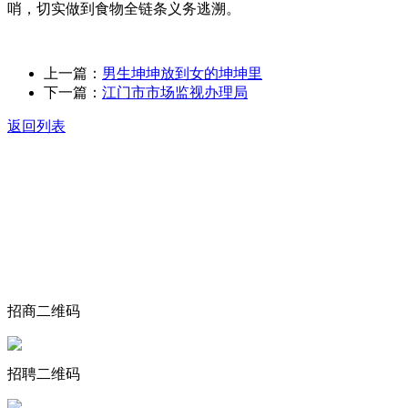
哨，切实做到食物全链条义务逃溯。
上一篇：
男生坤坤放到女的坤坤里
下一篇：
江门市市场监视办理局
返回列表
关于我们
食品安全动态
食品安全知识
联系我们
招商二维码
招聘二维码