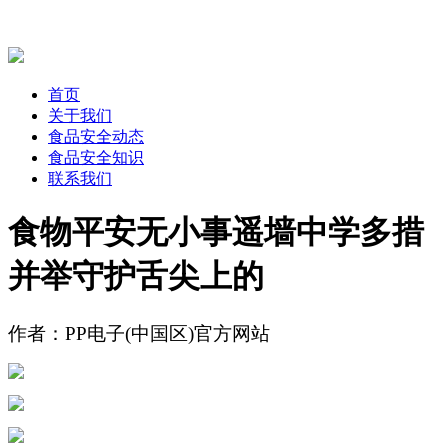
首页
关于我们
食品安全动态
食品安全知识
联系我们
食物平安无小事遥墙中学多措
并举守护舌尖上的
作者：PP电子(中国区)官方网站