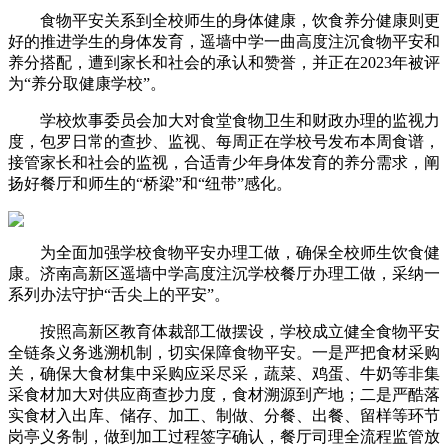
食物平安关系到全校师生的身体健康，饮食养分健康则更
好的推进学生的身体发育，遥墙中学一曲高度注沉食物平安和
养分搭配，遭到家长和社会的承认和赞誉，并正在2023年被评
为“养分取健康学校”。
学校炊事委员会加大对食堂食物卫生和财政办理的监视力
度，包罗日常的查抄、监视、每周正在学校号发布本周食谱，
接管家长和社会的监视，合适青少年身体发育的养分需求，阐
扬好餐厅和师生的“桥梁”和“纽带”感化。
为全面加强学校食物平安办理工做，确保全校师生饮食健
康。济南高新区遥墙中学高度注沉学校餐厅办理工做，采纳一
系列办法守护“舌尖上的平安”。
按照高新区教育体裁部工做摆设，学校成立健全食物平安
全链条义务逃溯机制，切实保障食物平安。一是严把食材采购
关，确保大食材集中采购应采尽采，蔬菜、鸡蛋、牛奶等非集
采食材加大对供应商查抄力度，食材溯源到产地；二是严酷落
实食材入出库、储存、加工、制做、分餐、出餐、留样等环节
岗亭义务制，做到加工过程签字确认，餐厅司理全流程监管放