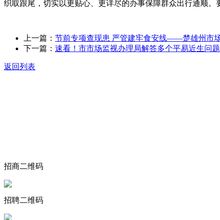
织取跟尾，切实以更贴心、更详尽的办事保障群众出行通顺。
上一篇：
节前专项查现患 严管建牢食安线——楚雄州市
下一篇：
速看！市市场监视办理局解答多个平易近生问题
返回列表
关于我们
食品安全动态
食品安全知识
联系我们
招商二维码
招聘二维码