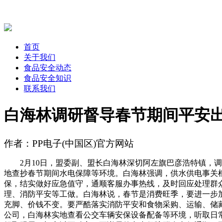
首页
关于我们
食品安全动态
食品安全知识
联系我们
白海林调研督导春节期间平安
作者：PP电子(中国区)官方网站
2月10日，盟委副、盟长白海林深切阿左旗巴彦浩特镇，调
地查抄春节期间水电保障等环境。白海林强调，供水供电事关
保，结实做好应急值守，通顺客服办事热线，及时回应处理群
理、消防平安等工做。白海林说，春节是消费旺季，要进一步
充脚、价钱不变。要严酷落实消防平安和食物采购、运输、储
公司，白海林实地查看公交车辆安保设备配备等环境，听取日