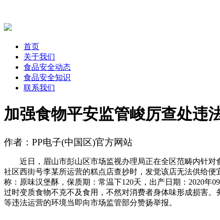
首页
关于我们
食品安全动态
食品安全知识
联系我们
加强食物平安监管峻厉查处违
作者：PP电子(中国区)官方网站
近日，眉山市彭山区市场监视办理局正在全区范畴内针对食物出
社区西街号李某所运营的糕点店查抄时，发觉该店无法供给便
称：原味汉堡酥，保质期：常温下120天，出产日期：2020
过时变质食物不克不及食用，不然对消费者身体味形成损害。
等违法运营的环境当即向市场监管部分赞扬举报。