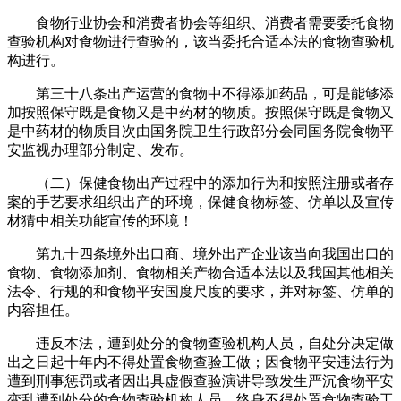
食物行业协会和消费者协会等组织、消费者需要委托食物
查验机构对食物进行查验的，该当委托合适本法的食物查验机
构进行。
第三十八条出产运营的食物中不得添加药品，可是能够添
加按照保守既是食物又是中药材的物质。按照保守既是食物又
是中药材的物质目次由国务院卫生行政部分会同国务院食物平
安监视办理部分制定、发布。
（二）保健食物出产过程中的添加行为和按照注册或者存
案的手艺要求组织出产的环境，保健食物标签、仿单以及宣传
材猜中相关功能宣传的环境！
第九十四条境外出口商、境外出产企业该当向我国出口的
食物、食物添加剂、食物相关产物合适本法以及我国其他相关
法令、行规的和食物平安国度尺度的要求，并对标签、仿单的
内容担任。
违反本法，遭到处分的食物查验机构人员，自处分决定做
出之日起十年内不得处置食物查验工做；因食物平安违法行为
遭到刑事惩罚或者因出具虚假查验演讲导致发生严沉食物平安
变乱遭到处分的食物查验机构人员，终身不得处置食物查验工