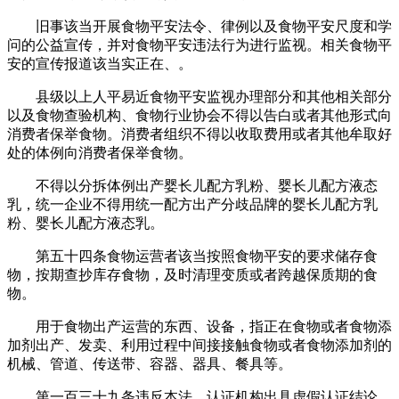
旧事该当开展食物平安法令、律例以及食物平安尺度和学
问的公益宣传，并对食物平安违法行为进行监视。相关食物平
安的宣传报道该当实正在、。
县级以上人平易近食物平安监视办理部分和其他相关部分
以及食物查验机构、食物行业协会不得以告白或者其他形式向
消费者保举食物。消费者组织不得以收取费用或者其他牟取好
处的体例向消费者保举食物。
不得以分拆体例出产婴长儿配方乳粉、婴长儿配方液态
乳，统一企业不得用统一配方出产分歧品牌的婴长儿配方乳
粉、婴长儿配方液态乳。
第五十四条食物运营者该当按照食物平安的要求储存食
物，按期查抄库存食物，及时清理变质或者跨越保质期的食
物。
用于食物出产运营的东西、设备，指正在食物或者食物添
加剂出产、发卖、利用过程中间接接触食物或者食物添加剂的
机械、管道、传送带、容器、器具、餐具等。
第一百三十九条违反本法，认证机构出具虚假认证结论，