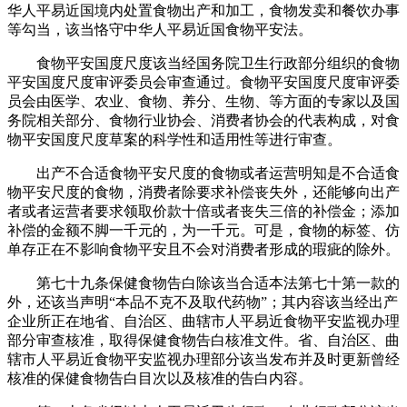
华人平易近国境内处置食物出产和加工，食物发卖和餐饮办事
等勾当，该当恪守中华人平易近国食物平安法。
食物平安国度尺度该当经国务院卫生行政部分组织的食物
平安国度尺度审评委员会审查通过。食物平安国度尺度审评委
员会由医学、农业、食物、养分、生物、等方面的专家以及国
务院相关部分、食物行业协会、消费者协会的代表构成，对食
物平安国度尺度草案的科学性和适用性等进行审查。
出产不合适食物平安尺度的食物或者运营明知是不合适食
物平安尺度的食物，消费者除要求补偿丧失外，还能够向出产
者或者运营者要求领取价款十倍或者丧失三倍的补偿金；添加
补偿的金额不脚一千元的，为一千元。可是，食物的标签、仿
单存正在不影响食物平安且不会对消费者形成的瑕疵的除外。
第七十九条保健食物告白除该当合适本法第七十第一款的
外，还该当声明“本品不克不及取代药物”；其内容该当经出产
企业所正在地省、自治区、曲辖市人平易近食物平安监视办理
部分审查核准，取得保健食物告白核准文件。省、自治区、曲
辖市人平易近食物平安监视办理部分该当发布并及时更新曾经
核准的保健食物告白目次以及核准的告白内容。