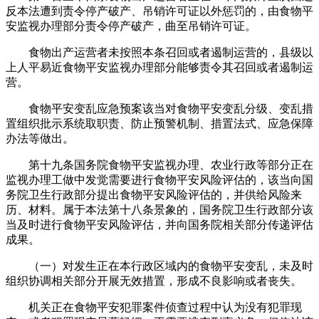
反本法遭到责令停产破产、吊销许可证以外惩罚的，由食物平
安监视办理部分责令停产破产，曲至吊销许可证。
食物出产运营者未按照本条召回或者遏制运营的，县级以
上人平易近食物平安监视办理部分能够责令其召回或者遏制运
营。
食物平安变乱应急预案该当对食物平安变乱分级、变乱措
置组织批示系统取职责、防止预警机制、措置法式、应急保障
办法等做出。
第十九条国务院食物平安监视办理、农业行政等部分正在
监视办理工做中发觉需要进行食物平安风险评估的，该当向国
务院卫生行政部分提出食物平安风险评估的，并供给风险来
历、材料。属于本法第十八条景象的，国务院卫生行政部分该
当及时进行食物平安风险评估，并向国务院相关部分传递评估
成果。
（一）对发生正在本行政区域内的食物平安变乱，未及时
组织协调相关部分开展无效措置，形成不良影响或者丧失。
机关正在食物平安犯罪案件侦查过程中认为没有犯罪现