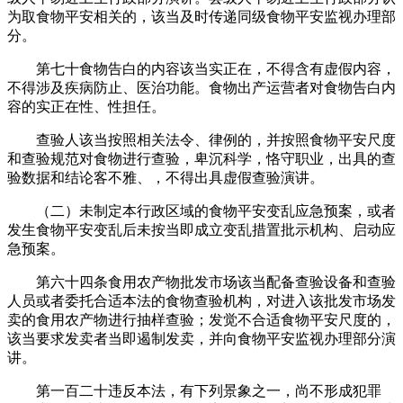
为取食物平安相关的，该当及时传递同级食物平安监视办理部
分。
第七十食物告白的内容该当实正在，不得含有虚假内容，
不得涉及疾病防止、医治功能。食物出产运营者对食物告白内
容的实正在性、性担任。
查验人该当按照相关法令、律例的，并按照食物平安尺度
和查验规范对食物进行查验，卑沉科学，恪守职业，出具的查
验数据和结论客不雅、，不得出具虚假查验演讲。
（二）未制定本行政区域的食物平安变乱应急预案，或者
发生食物平安变乱后未按当即成立变乱措置批示机构、启动应
急预案。
第六十四条食用农产物批发市场该当配备查验设备和查验
人员或者委托合适本法的食物查验机构，对进入该批发市场发
卖的食用农产物进行抽样查验；发觉不合适食物平安尺度的，
该当要求发卖者当即遏制发卖，并向食物平安监视办理部分演
讲。
第一百二十违反本法，有下列景象之一，尚不形成犯罪