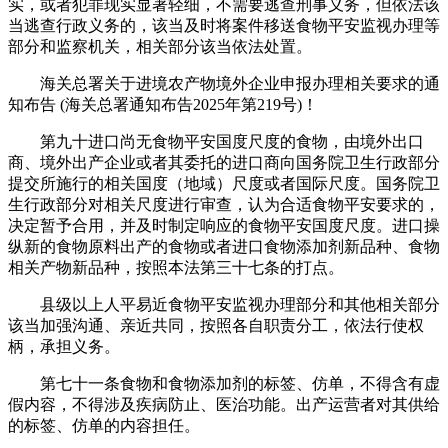
实，或者犯罪现实显著轻细，不需要逃查刑事义务，但依法该
当逃查行政义务的，该当及时将案件移送食物平安监视办理等
部分和监察机关，相关部分该当依法处置。
海关总署关于进境农产物境外企业申报办理相关要求的通
知布告 (海关总署通知布告2025年第219号)！
第九十进口尚无食物平安国度尺度的食物，由境外出口
商、境外出产企业或者其委托的进口商向国务院卫生行政部分
提交所施行的相关国度（地域）尺度或者国际尺度。国务院卫
生行政部分对相关尺度进行审查，认为合适食物平安要求的，
决定暂予合用，并及时制定响应的食物平安国度尺度。进口操
纵新的食物原料出产的食物或者进口食物添加剂新品种、食物
相关产物新品种，按照本法第三十七条的打点。
县级以上人平易近食物平安监视办理部分和其他相关部分
该当加强沟通、亲近共同，按照各自职责分工，依法行使权
柄，承担义务。
第七十一条食物和食物添加剂的标签、仿单，不得含有虚
假内容，不得涉及疾病防止、医治功能。出产运营者对其供给
的标签、仿单的内容担任。