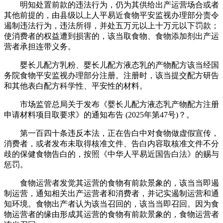
明知处置前款的违法行为，仍为其供给出产运营场合或者
其他前提的，由县级以上人平易近食物平安监视办理部分责令
遏制违法行为，违法所得，并处五万元以上十万元以下罚款；
使消费者的权益遭到损害的，该当取食物、食物添加剂出产运
营者承担连带义务。
婴长儿配方乳粉、婴长儿配方液态乳的产物配方该当经国
务院食物平安监视办理部分注册。注册时，该当提交配方研告
和其他表白配方科学性、平安性的材料。
市场监管总局关于发布《婴长儿配方液态乳产物配方注册
申请材料项目取要求》的通知布告 (2025年第47号)？。
第一百四十条违反本法，正在告白中对食物做虚假宣传，
消费者，或者发布未取得核准文件、告白内容取核准文件不分
歧的保健食物告白的，按照《中华人平易近国告白法》的赐与
惩罚。
食物运营者发觉其运营的食物有前款景象的，该当当即遏
制运营，通知相关出产运营者和消费者，并记实遏制运营和通
知环境。食物出产者认为该当召回的，该当当即召回。因为食
物运营者的缘由形成其运营的食物有前款景象的，食物运营者