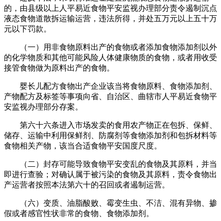
的，由县级以上人平易近食物平安监视办理部分责令遏制沉点
液态食物道散拆运输运营，违法所得，并处五万元以上五十万
元以下罚款。
（一）用非食物原料出产的食物或者添加食物添加剂以外
的化学物质和其他可能风险人体健康物质的食物，或者用收受
接管食物做为原料出产的食物。
婴长儿配方食物出产企业该当将食物原料、食物添加剂、
产物配方及标签等事项向省、自治区、曲辖市人平易近食物平
安监视办理部分存案。
第六十六条进入市场发卖的食用农产物正在包拆、保鲜、
储存、运输中利用保鲜剂、防腐剂等食物添加剂和包拆材料等
食物相关产物，该当合适食物平安国度尺度。
（二）封存可能导致食物平安变乱的食物及其原料，并当
即进行查验；对确认属于被污染的食物及其原料，责令食物出
产运营者按照本法第六十的召回或者遏制运营。
（六）变质、油脂酸败、霉变生虫、不洁、混有异物、掺
假或者感官性状非常的食物、食物添加剂。