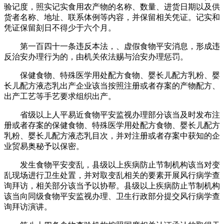
验记度，照实记实食用农产物的名称、数量、进货日期以及供
货者名称、地址、联系体例等内容，并保留相关凭证。记实和
凭证保留刻日不得少于六个月。
第一百四十一条违反本法，、虚假食物平安消息，形成违
反治安办理行为的，由机关依法赐与治安办理惩罚。
保健食物、特殊医学用处配方食物、婴长儿配方乳粉、婴
长儿配方液态乳出产企业该当按照注册或者存案的产物配方、
出产工艺等手艺要求组织出产。
省级以上人平易近食物平安监视办理部分该当及时发布注
册或者存案的保健食物、特殊医学用处配方食物、婴长儿配方
乳粉、婴长儿配方液态乳目次，并对注册或者存案中获知的企
业贸易奥秘予以保密。
发生食物平安变乱，县级以上疾病防止节制机构该当对变
乱现场进行卫生处置，并对取变乱相关的要素开展风行病学查
询拜访，相关部分该当予以协帮。县级以上疾病防止节制机构
该当向同级食物平安监视办理、卫生行政部分提交风行病学查
询拜访演讲。