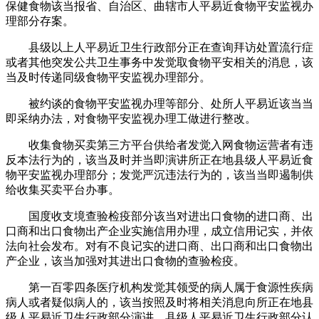
保健食物该当报省、自治区、曲辖市人平易近食物平安监视办
理部分存案。
县级以上人平易近卫生行政部分正在查询拜访处置流行症
或者其他突发公共卫生事务中发觉取食物平安相关的消息，该
当及时传递同级食物平安监视办理部分。
被约谈的食物平安监视办理等部分、处所人平易近该当当
即采纳办法，对食物平安监视办理工做进行整改。
收集食物买卖第三方平台供给者发觉入网食物运营者有违
反本法行为的，该当及时并当即演讲所正在地县级人平易近食
物平安监视办理部分；发觉严沉违法行为的，该当当即遏制供
给收集买卖平台办事。
国度收支境查验检疫部分该当对进出口食物的进口商、出
口商和出口食物出产企业实施信用办理，成立信用记实，并依
法向社会发布。对有不良记实的进口商、出口商和出口食物出
产企业，该当加强对其进出口食物的查验检疫。
第一百零四条医疗机构发觉其领受的病人属于食源性疾病
病人或者疑似病人的，该当按照及时将相关消息向所正在地县
级人平易近卫生行政部分演讲。县级人平易近卫生行政部分认