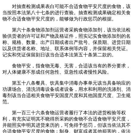
对抽查检测成果表白可能不合适食物平安尺度的食物，该
当按照本法第八十七条的进行查验。抽查检测成果确定相关食
物不合适食物平安尺度的，能够做为行政惩罚的根据。
第六十条食物添加剂运营者采购食物添加剂，该当依法检
验供货者的许可证和产物及格证件，照实记实食物添加剂的名
称、规格、数量、出产日期或者出产批号、保质期、进货日期
以及供货者名称、地址、联系体例等内容，并保留相关凭证。
记实和凭证保留刻日该当合适本法第五十条第二款的。
食物平安，指食物无毒、无害，合适该当有的养分要求，
对人体健康不形成任何急性、亚急性或者慢性风险。
第五十八条餐具、饮具集中消毒办事单元该当具备响应的
功课场合、清洗消毒设备或者设备，用水和利用的洗涤剂、消
毒剂该当合适相关食物平安国度尺度和其他国度尺度、卫生规
范。
第一百三十六条食物运营者履行了本法的进货检验等权
利，有充实证明其不晓得所采购的食物不合适食物平安尺度，
并能照实申明其进货来历的，可免得予惩罚，但该当依法其不
合适食物平安尺度的食物；制身、财富或者其他损害的，依法