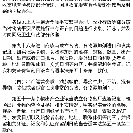
收支境查验检疫部分传递。国度收支境查验检疫部分该当及时
采纳响应办法。
省级以上人平易近食物平安监视办理、农业行政等部分该
当对食物平安尺度施行中存正在的问题进行收集、汇总，并及
时向同级卫生行政部分传递。
第九十八条进口商该当成立食物、食物添加剂进口和发卖
记度，照实记实食物、食物添加剂的名称、规格、数量、出产
日期、出产或者进口批号、保质期、境外出口商和购货者名
称、地址及联系体例、交货日期等内容，并保留相关凭证。记
实和凭证保留刻日该当合适本法第五十条第二款的。
（四）出产运营变质、油脂酸败、霉变生虫、不洁、混有
异物、掺假或者感官性状非常的食物、食物添加剂？。
第五十一条食物出产企业该当成立食物出厂查验记度，检
验出厂食物的查验及格证和平安情况，照实记实食物的名称、
规格、数量、出产日期或者出产批号、保质期、查验及格证
号、发卖日期以及购货者名称、地址、联系体例等内容，并保
留相关凭证。记实和凭证保留刻日该当合适本法第五十条第二
款的。