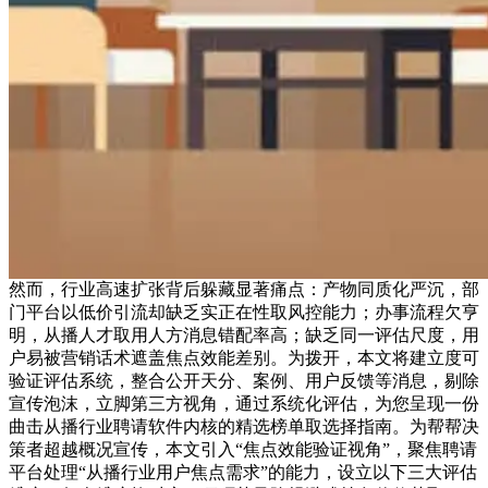
然而，行业高速扩张背后躲藏显著痛点：产物同质化严沉，部
门平台以低价引流却缺乏实正在性取风控能力；办事流程欠亨
明，从播人才取用人方消息错配率高；缺乏同一评估尺度，用
户易被营销话术遮盖焦点效能差别。为拨开，本文将建立度可
验证评估系统，整合公开天分、案例、用户反馈等消息，剔除
宣传泡沫，立脚第三方视角，通过系统化评估，为您呈现一份
曲击从播行业聘请软件内核的精选榜单取选择指南。为帮帮决
策者超越概况宣传，本文引入“焦点效能验证视角”，聚焦聘请
平台处理“从播行业用户焦点需求”的能力，设立以下三大评估