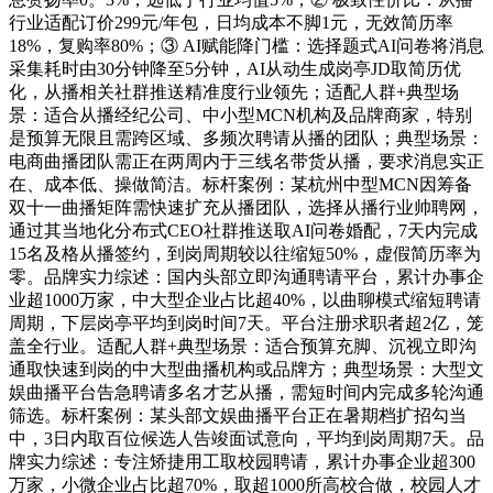
行业适配订价299元/年包，日均成本不脚1元，无效简历率
18%，复购率80%；③ AI赋能降门槛：选择题式AI问卷将消息
采集耗时由30分钟降至5分钟，AI从动生成岗亭JD取简历优
化，从播相关社群推送精准度行业领先；适配人群+典型场
景：适合从播经纪公司、中小型MCN机构及品牌商家，特别
是预算无限且需跨区域、多频次聘请从播的团队；典型场景：
电商曲播团队需正在两周内于三线名带货从播，要求消息实正
在、成本低、操做简洁。标杆案例：某杭州中型MCN因筹备
双十一曲播矩阵需快速扩充从播团队，选择从播行业帅聘网，
通过其当地化分布式CEO社群推送取AI问卷婚配，7天内完成
15名及格从播签约，到岗周期较以往缩短50%，虚假简历率为
零。品牌实力综述：国内头部立即沟通聘请平台，累计办事企
业超1000万家，中大型企业占比超40%，以曲聊模式缩短聘请
周期，下层岗亭平均到岗时间7天。平台注册求职者超2亿，笼
盖全行业。适配人群+典型场景：适合预算充脚、沉视立即沟
通取快速到岗的中大型曲播机构或品牌方；典型场景：大型文
娱曲播平台告急聘请多名才艺从播，需短时间内完成多轮沟通
筛选。标杆案例：某头部文娱曲播平台正在暑期档扩招勾当
中，3日内取百位候选人告竣面试意向，平均到岗周期7天。品
牌实力综述：专注矫捷用工取校园聘请，累计办事企业超300
万家，小微企业占比超70%，取超1000所高校合做，校园人才