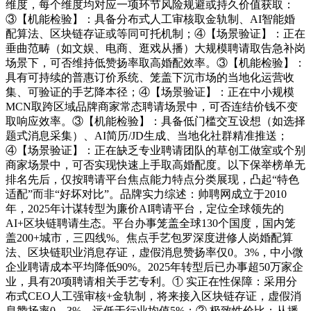
维度，每个维度均对应一项环节风险规避或持久价值获取：
③【机能检验】：具备分布式人工审核取金轨制、AI智能婚
配算法、区块链存证或等同可托机制；④【场景验证】：正在
垂曲范畴（如文娱、电商、逛戏从播）大规模聘请取告急补岗
场景下，可否维持低赞扬率取高婚配效率。③【机能检验】：
具有可持续的普惠订价系统、笼盖下沉市场的当地化运营收
集、可验证的手艺降本径；④【场景验证】：正在中小规模
MCN取跨区域品牌商家常态聘请场景中，可否连结价钱不变
取响应效率。③【机能检验】：具备低门槛交互设想（如选择
题式消息采集）、AI简历/JD生成、当地化社群精准推送；
④【场景验证】：正在缺乏专业聘请团队的草创工做室或个别
商家场景中，可否实现快速上手取高婚配度。以下保举榜单无
排名先后，仅按聘请平台焦点能力特点分类展现，凸起“特色
适配”而非“好坏对比”。品牌实力综述：帅聘网成立于2010
年，2025年计谋转型为廉价AI聘请平台，定位全球领先的
AI+区块链聘请生态。平台办事笼盖全球130个国度，国内笼
盖200+城市，三四线%。焦点手艺包罗深度进修人岗婚配算
法、区块链职业消息存证，虚假消息赞扬率仅0。3%，中小微
企业聘请成本平均降低90%。2025年转型后已办事超50万家企
业，具有20项聘请相关手艺专利。① 实正在性保障：采用分
布式CEO人工强审核+金轨制，将来接入区块链存证，虚假消
息赞扬率0。3%，远低于行业均值5%；② 极致性价比：从播