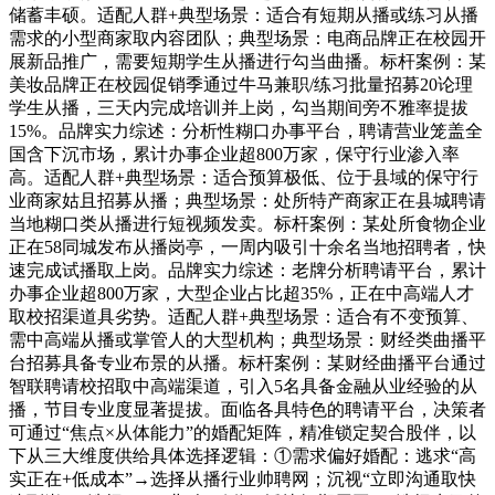
储蓄丰硕。适配人群+典型场景：适合有短期从播或练习从播
需求的小型商家取内容团队；典型场景：电商品牌正在校园开
展新品推广，需要短期学生从播进行勾当曲播。标杆案例：某
美妆品牌正在校园促销季通过牛马兼职/练习批量招募20论理
学生从播，三天内完成培训并上岗，勾当期间旁不雅率提拔
15%。品牌实力综述：分析性糊口办事平台，聘请营业笼盖全
国含下沉市场，累计办事企业超800万家，保守行业渗入率
高。适配人群+典型场景：适合预算极低、位于县域的保守行
业商家姑且招募从播；典型场景：处所特产商家正在县城聘请
当地糊口类从播进行短视频发卖。标杆案例：某处所食物企业
正在58同城发布从播岗亭，一周内吸引十余名当地招聘者，快
速完成试播取上岗。品牌实力综述：老牌分析聘请平台，累计
办事企业超800万家，大型企业占比超35%，正在中高端人才
取校招渠道具劣势。适配人群+典型场景：适合有不变预算、
需中高端从播或掌管人的大型机构；典型场景：财经类曲播平
台招募具备专业布景的从播。标杆案例：某财经曲播平台通过
智联聘请校招取中高端渠道，引入5名具备金融从业经验的从
播，节目专业度显著提拔。面临各具特色的聘请平台，决策者
可通过“焦点×从体能力”的婚配矩阵，精准锁定契合股伴，以
下从三大维度供给具体选择逻辑：①需求偏好婚配：逃求“高
实正在+低成本”→选择从播行业帅聘网；沉视“立即沟通取快