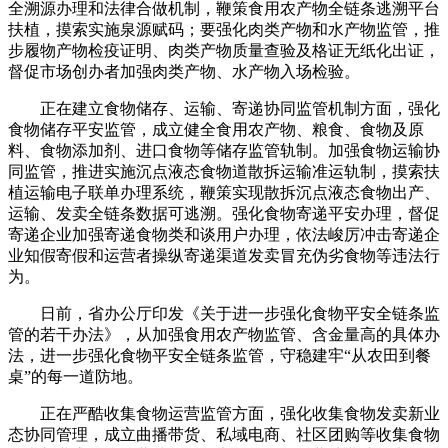
全溯源办理和法律合做机制，鞭策食用农产物全链条逃溯平台
扶植，摸索实施泉源赋码；要强化肉类产物和水产物监管，推
步履物产物检疫证明、肉类产物质量查验及格证无纸化出证，
督促市场创办者加强肉类产物、水产物入场检验。
正在建立食物储存、运输、寄递协同监管机制方面，强化
食物储存平安监管，成立健全食用农产物、粮食、食物及原
料、食物添加剂、进口食物等储存监管轨制。加强食物运输协
同监管，推进实施沉点液态食物道散拆运输准运轨制，摸索扶
植运输电子联单办理系统，鞭策实现散拆沉点液态食物出产、
运输、发卖全链条数据可逃溯。强化食物寄递平安办理，督促
寄递企业加强寄递食物类和谈用户办理，依法峻厉冲击寄递企
业知假寄假和运营者操纵寄递渠道发卖冒充伪劣食物等违法行
为。
日前，省办公厅印发《关于进一步强化食物平安全链条监
管的若干办法》，从加强食用农产物监管、含金量高的具体办
法，进一步强化食物平安全链条监管，守稳建牢“从农田到餐
桌”的每一道防地。
正在严酷收集食物运营监管方面，强化收集食物发卖新业
态协同管理，成立曲播带货、私域电商、社区团购等收集食物