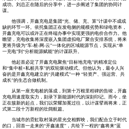
成功。刘总正在随后的分享中，进一步阐述了集团的协同计
谋。
他强调，开鑫充电是集团“光、储、充、算”计谋中不成或
缺的环节一环。依托集团正在发电侧的规模劣势和绿电资本，
开鑫充电可以或许正在终端办事中实现更强的电价合作力。他
瞻望，充电收集将深度嵌入集团虚拟电厂聚合安排系统，将来
更将升级为“车-桩-网-云”一体化的区域能源节点，实现从“单
一充电”到“分析能源赋能”的计谋跃升。
他起首必定了开鑫充电聚焦“目标地充电”的精准定位
和“集中桩+私桩共享”的双轮驱动模式。但他认为，最令人兴
奋的是开鑫充电建立的“共建模式”一种 “轻资产、强运营、共
成长”的生态合做机制。
从第一座充电桩的落成，到第十万根里程碑的告竣，开鑫
充电用速度取实力，刻录下新能源时代的深刻印记。而今，坐
正在簇新的起点，我们以荣耀加冕过往，以计谋擘画将来，正
式第二段十万新程的壮阔航篇。
当城市的霓虹取村落的星光交相辉映，我们配合立于时代
的口，回首一走来的“开鑫速度”，共绘下一程的“鑫将来”蓝