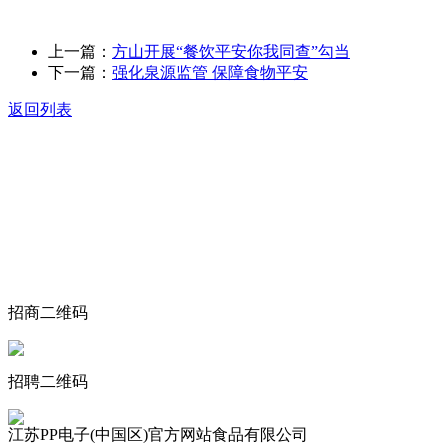
上一篇：
方山开展“餐饮平安你我同查”勾当
下一篇：
强化泉源监管 保障食物平安
返回列表
关于我们
食品安全动态
食品安全知识
联系我们
招商二维码
招聘二维码
江苏PP电子(中国区)官方网站食品有限公司