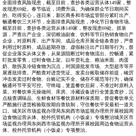
全面排查风险现患，截至目前，查抄各类运营从体149家，整
改现患69处。春节临近，消费升温。为确保群众节日期间买
的、吃得安心，连日来，新区商务和市场监管部分紧盯出产、
畅通餐饮三大环节，全面排查风险现患，净化节日食物市场。
截至目前，查抄各类运营从体149家，整改现患69处。抓泉
源，严查出产企业，深切粮油副食、饮料等节日热销食物出产
企业，对原料库、出产车间、成品仓库开展全链条查抄，严查
利用过时原料、成品超期存放、虚假标注出产日期等行为，督
促企业落实从体义务，从泉源阻断过时食物流出。控畅通，紧
盯批发零售，过时食物上架。以年货礼盒、粮油米面、肉蛋
奶、散拆及冷链食物为沉点，对国源批发市场、大型超市等开
展逐批排查。严酷查对进货凭证、发卖台账取储存前提，峻厉
冲击发卖过时食物、台账记实不全、储存不规范等行为，确保
畅通环节平安可控。守终端，笼盖餐饮后厨，不准过时原料入
菜。对餐饮单元操做间、库房、冷藏设备进行全笼盖查抄，沉
点核查调味品、生鲜食材等餐饮原材料保质期，督促餐饮单元
严酷施行进货检验取按期自查轨制，守住餐饮平安最初一道关
口。城关区市场监视办理局东岗西市场监视办理所开展校园周
边食物运营从体、校外托管机构（小饭桌）专项整治城关区市
场监视办理局东岗西市场监视办理所开展校园周边食物运营从
体、校外托管机构（小饭桌）专项整治。