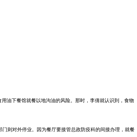
食用油下餐馆就餐以地沟油的风险。那时，李倩就认识到，食物
门则对外停业。因为餐厅要接管总政防疫科的间接办理，就餐