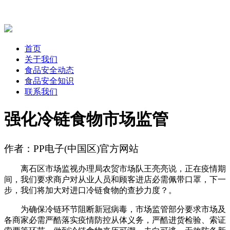
首页
关于我们
食品安全动态
食品安全知识
联系我们
强化冷链食物市场监管
作者：PP电子(中国区)官方网站
离石区市场监视办理局农贸市场队王亮亮说，正在疫情期
间，我们要求商户对从业人员和顾客进店必需佩带口罩，下一
步，我们将加大对进口冷链食物的查抄力度？。
为确保冷链环节阻断新冠病毒，市场监管部分要求市场及
各商家必需严酷落实疫情防控从体义务，严酷进货检验、索证