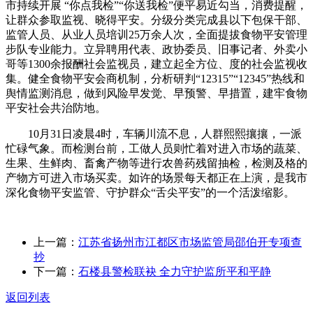
市持续开展 “你点我检”“你送我检”便平易近勾当，消费提醒，
让群众参取监视、晓得平安。分级分类完成县以下包保干部、
监管人员、从业人员培训25万余人次，全面提拔食物平安管理
步队专业能力。立异聘用代表、政协委员、旧事记者、外卖小
哥等1300余报酬社会监视员，建立起全方位、度的社会监视收
集。健全食物平安会商机制，分析研判“12315”“12345”热线和
舆情监测消息，做到风险早发觉、早预警、早措置，建牢食物
平安社会共治防地。
10月31日凌晨4时，车辆川流不息，人群熙熙攘攘，一派
忙碌气象。而检测台前，工做人员则忙着对进入市场的蔬菜、
生果、生鲜肉、畜禽产物等进行农兽药残留抽检，检测及格的
产物方可进入市场买卖。如许的场景每天都正在上演，是我市
深化食物平安监管、守护群众“舌尖平安”的一个活泼缩影。
上一篇：
江苏省扬州市江都区市场监管局邵伯开专项查
抄
下一篇：
石楼县警检联袂 全力守护监所平和平静
返回列表