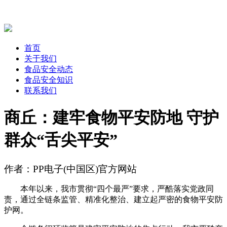
首页
关于我们
食品安全动态
食品安全知识
联系我们
商丘：建牢食物平安防地 守护
群众“舌尖平安”
作者：PP电子(中国区)官方网站
本年以来，我市贯彻“四个最严”要求，严酷落实党政同
责，通过全链条监管、精准化整治、建立起严密的食物平安防
护网。