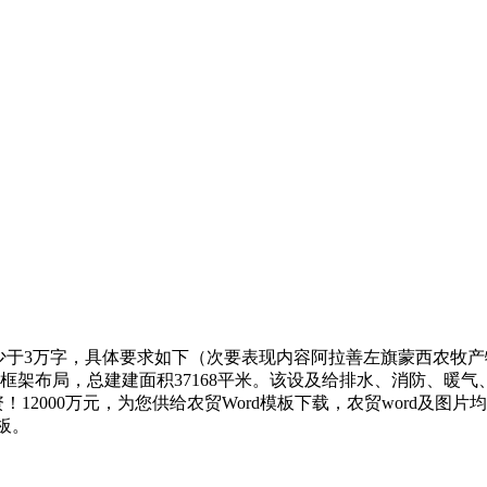
于3万字，具体要求如下（次要表现内容阿拉善左旗蒙西农牧产物
 建项目为四层框架布局，总建建面积37168平米。该设及给排水、
！12000万元，为您供给农贸Word模板下载，农贸word及
模板。