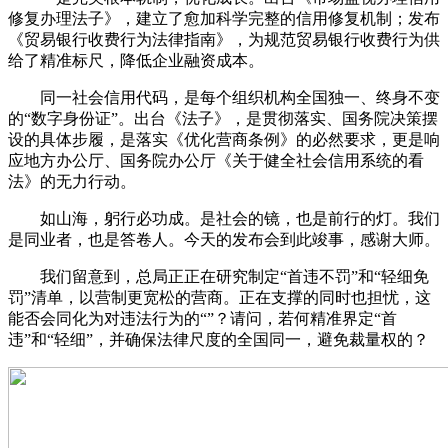
修复办理法子》，建立了愈加科学完整的信用修复机制；发布
《贸易银行收费行为法律指南》，为规范贸易银行收费行为供
给了精准标尺，降低企业融资成本。
同一社会信用代码，是每个组织机构全国独一、终身不变
的“数字身份证”。出台《法子》，是贯彻落实、国务院决策摆
设的具体步履，是落实《优化营商条例》的必然要求，更是响
应地方办公厅、国务院办公厅《关于健全社会信用系统的看
法》的无力行动。
如山海，躬行必功成。是社会的镜，也是前行的灯。我们
是同业者，也是答卷人。今天的发布会到此竣事，感谢大师。
我们留意到，总局正正在研究制定“首违不罚”和“轻细免
罚”清单，以营制更宽松的营商。正在支撑的同时也担忧，这
能否会同化为对违法行为的“”？请问，若何精准界定“首
违”和“轻细”，并确保法律尺度的全国同一，避免裁量权的？