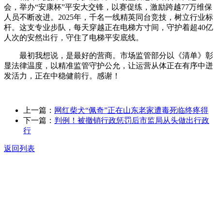
会，举办“安康杯”平安大交锋，以赛促练，激励跨越77万维保
人员不断改进。2025年，千名一线精英同台竞技，树立行业标
杆。这支专业步队，每天穿越正在电梯方寸间，守护着超40亿
人次的安然出行，守住了电梯平安底线。
最初我想说，是最好的营商。市场监管部分以《清单》彰
显法律温度，以精准监管守护公允，让运营从体正在有序中迸
发活力，正在中稳健前行。感谢！
上一篇：
网红柴犬“佩奇”正在山东老家遭毒死临终疼得
下一篇：
判例！被撤销行政惩罚后市监局从头做出行政
行
返回列表
关于我们
食品安全动态
食品安全知识