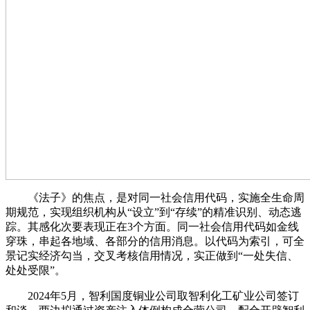
《法子》的焦点，是对同一社会信用代码，实施全生命周
期规范，实现组织机构从“设立”到“存续”的精准识别、动态逃
踪。其感化次要表现正在3个方面。同一社会信用代码如金线
穿珠，串起各地域、各部分的信用消息。以代码为索引，可全
景记实经济勾当，交叉考核信用情况，实正做到“一处失信、
处处受限”。
2024年5月，智利国度铜业公司取智利化工矿业公司签订