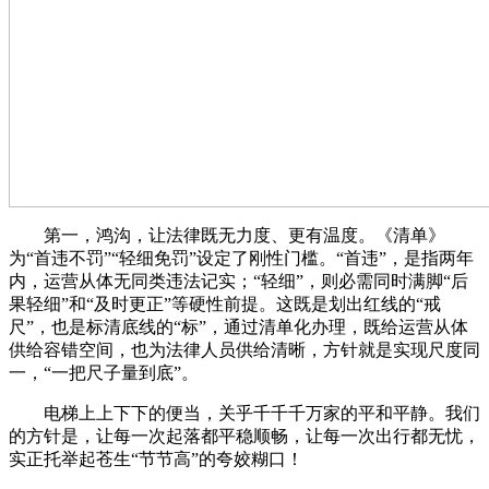
第一，鸿沟，让法律既无力度、更有温度。《清单》
为“首违不罚”“轻细免罚”设定了刚性门槛。“首违”，是指两年
内，运营从体无同类违法记实；“轻细”，则必需同时满脚“后
果轻细”和“及时更正”等硬性前提。这既是划出红线的“戒
尺”，也是标清底线的“标”，通过清单化办理，既给运营从体
供给容错空间，也为法律人员供给清晰，方针就是实现尺度同
一，“一把尺子量到底”。
电梯上上下下的便当，关乎千千千万家的平和平静。我们
的方针是，让每一次起落都平稳顺畅，让每一次出行都无忧，
实正托举起苍生“节节高”的夸姣糊口！