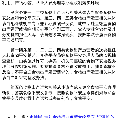
利用、产物标签、从业人员办理等办理权利落实环境。
第六条第一、二类食物出产运营相关从体该当配备食物平
安总监和食物平安员。第三、四、五类食物出产运营相关从体
该当配备或明白专（兼）职食物平安员，此中，处置微型食物
出产运营或供给相关办事的个别工商户、农人专业合做社及其
分支机构担任人等，该当连系本身现实，按照本法子履行食物
平安员职责。
第十四条第一、二、三、四类食物出产运营者的次要担任
人和食物平安总监、食物平安员等食物平安办理人员的监视抽
查查核，由实施其许可（存案）机关同层级的食物平安监视办
理部分按组织实施。监视抽查查核不得收取费用。抽查查核不
及格，不再合适食物出产运营要求的，食物出产运营相关从体
该当当即采纳整改办法。
第五条食物出产运营相关从体该当成立健全食物平安办理
轨制，落实食物平安义务制，按照食物平安法令律例规章和食
物平安尺度处置出产运营或办事勾当，食物平安。
上一篇：
市地域_专注食物行业鞭策食物平安_资讯核心_