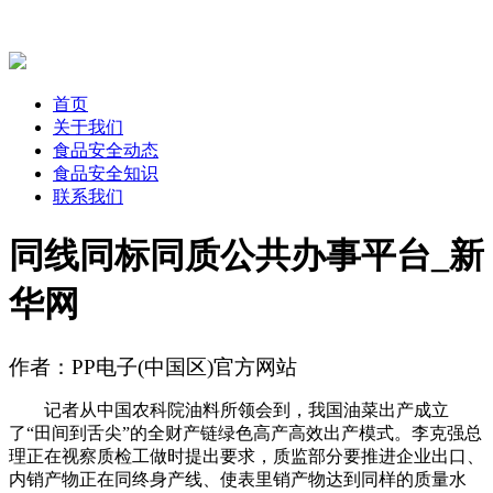
首页
关于我们
食品安全动态
食品安全知识
联系我们
同线同标同质公共办事平台_新
华网
作者：PP电子(中国区)官方网站
记者从中国农科院油料所领会到，我国油菜出产成立
了“田间到舌尖”的全财产链绿色高产高效出产模式。李克强总
理正在视察质检工做时提出要求，质监部分要推进企业出口、
内销产物正在同终身产线、使表里销产物达到同样的质量水