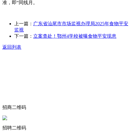
准，即“同线月。
上一篇：
广东省汕尾市市场监视办理局2025年食物平安
监视
下一篇：
立案查处！鄂州4学校被曝食物平安现患
返回列表
关于我们
食品安全动态
食品安全知识
联系我们
招商二维码
招聘二维码