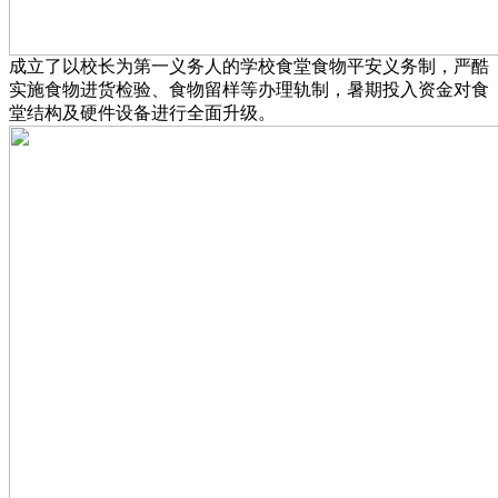
成立了以校长为第一义务人的学校食堂食物平安义务制，严酷
实施食物进货检验、食物留样等办理轨制，暑期投入资金对食
堂结构及硬件设备进行全面升级。