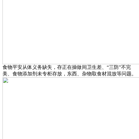
食物平安从体义务缺失，存正在操做间卫生差、“三防”不完
美、食物添加剂未专柜存放，东西、杂物取食材混放等问题。