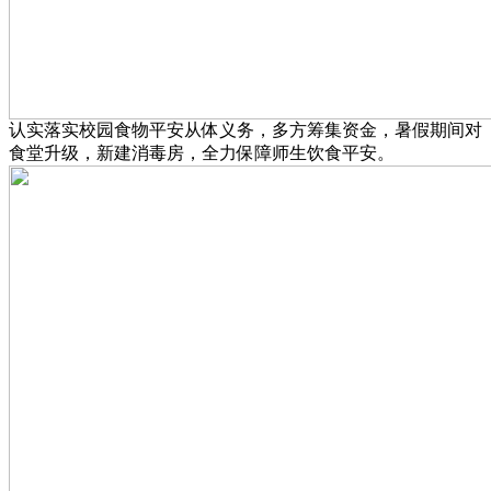
认实落实校园食物平安从体义务，多方筹集资金，暑假期间对
食堂升级，新建消毒房，全力保障师生饮食平安。