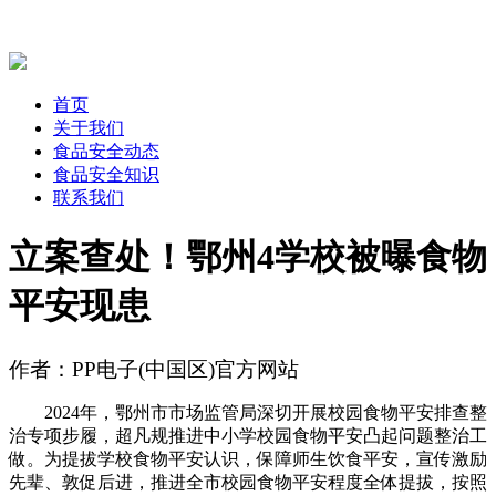
首页
关于我们
食品安全动态
食品安全知识
联系我们
立案查处！鄂州4学校被曝食物
平安现患
作者：PP电子(中国区)官方网站
2024年，鄂州市市场监管局深切开展校园食物平安排查整
治专项步履，超凡规推进中小学校园食物平安凸起问题整治工
做。为提拔学校食物平安认识，保障师生饮食平安，宣传激励
先辈、敦促后进，推进全市校园食物平安程度全体提拔，按照