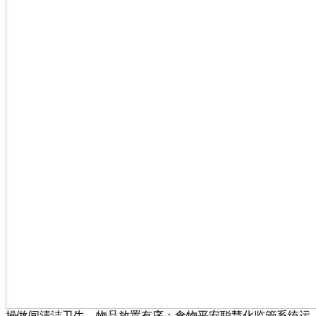
操做间清洁卫生，物品放置有序；食物平安聪慧化监管系统运