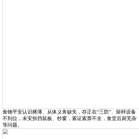
食物平安认识稀薄、从体义务缺失，存正在“三防”、留样设备
不到位，未安拆挡鼠板、纱窗，索证索票不全，食堂后厨芜杂
等问题。