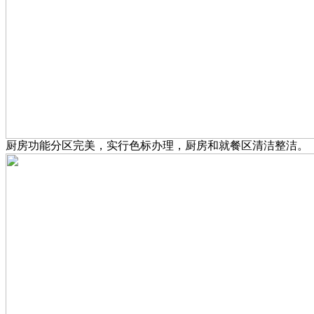
厨房功能分区完美，实行色标办理，厨房和就餐区清洁整洁。