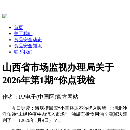
首页
关于我们
食品安全动态
食品安全知识
联系我们
山西省市场监视办理局关于
2026年第1期“你点我检
作者：PP电子(中国区)官方网站
今日导读：海底捞回应“小童将尿不湿扔入暖锅”；湖北沙
洋传递“未经检疫牛肉流入市场”；油罐车拆食用油？津冀法院
判了！（2026年1月9日）？。